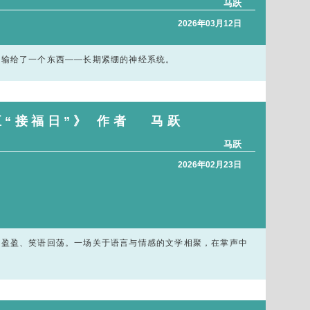
马跃
2026年03月12日
是输给了一个东西——长期紧绷的神经系统。
五“接福日”》 作者 马跃
马跃
2026年02月23日
意盈盈、笑语回荡。一场关于语言与情感的文学相聚，在掌声中