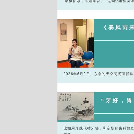
“晒极阳水，不如晒背。” 这句话看似
《暴风雨
2026年6月2日。东京的天空阴沉而
​​​​​​​“
比如用牙线代替牙签，和定期的齿科检