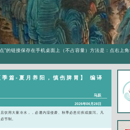
点”的链接保存在手机桌面上（不占容量）方法是：点右上角
夏季篇-夏月养阳，慎伤脾胃】 编译
马跃
2026年06月28日
，且饮用大量冷水，，必遭内湿侵袭、秋季必患疟疾或腹泻。凡
务必节制。