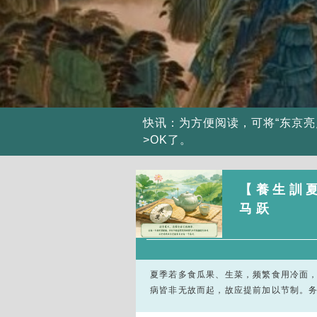
快讯：为方便阅读，可将“东京亮
>OK了。
【養生訓
马跃
夏季若多食瓜果、生菜，频繁食用冷面
病皆非无故而起，故应提前加以节制。