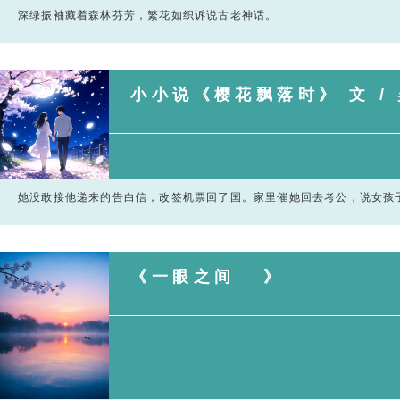
深绿振袖藏着森林芬芳，繁花如织诉说古老神话。
小小说《樱花飘落时》 文 /
她没敢接他递来的告白信，改签机票回了国。家里催她回去考公，说女孩
《一眼之间 》 文