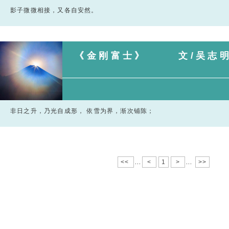
影子微微相接，又各自安然。
《金刚富士》 文/吴志
非日之升，乃光自成形， 依雪为界，渐次铺陈；
<<
<
1
>
>>
...
...