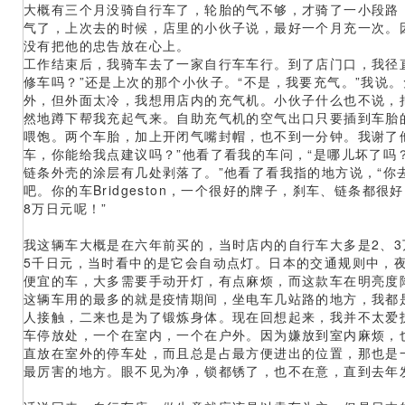
大概有三个月没骑自行车了，轮胎的气不够，才骑了一小段路
气了，上次去的时候，店里的小伙子说，最好一个月充一次。
没有把他的忠告放在心上。
工作结束后，我骑车去了一家自行车车行。到了店门口，我径
修车吗？”还是上次的那个小伙子。“不是，我要充气。”我说
外，但外面太冷，我想用店内的充气机。小伙子什么也不说，
然地蹲下帮我充起气来。自助充气机的空气出口只要插到车胎
喂饱。两个车胎，加上开闭气嘴封帽，也不到一分钟。我谢了
车，你能给我点建议吗？”他看了看我的车问，“是哪儿坏了吗？
链条外壳的涂层有几处剥落了。”他看了看我指的地方说，“你
吧。你的车Bridgeston，一个很好的牌子，刹车、链条都很
8万日元呢！”
我这辆车大概是在六年前买的，当时店内的自行车大多是2、3
5千日元，当时看中的是它会自动点灯。日本的交通规则中，
便宜的车，大多需要手动开灯，有点麻烦，而这款车在明亮度
这辆车用的最多的就是疫情期间，坐电车几站路的地方，我都
人接触，二来也是为了锻炼身体。现在回想起来，我并不太爱
车停放处，一个在室内，一个在户外。因为嫌放到室内麻烦，
直放在室外的停车处，而且总是占最方便进出的位置，那也是
最厉害的地方。眼不见为净，锁都锈了，也不在意，直到去年