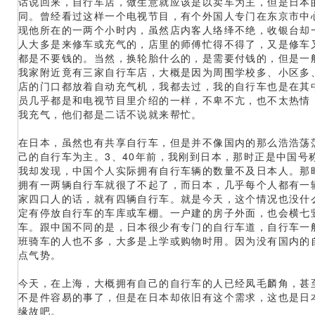
话说回来，自行车店，做生意就应该是以卖车为主，但是日本
同。曾经看过这样一个电视节目，有个外国人专门在东京市中
现他所在的一两个小时内，虽然店内客人络绎不绝，收银台却
人大多是来修车或充气的，店里的师傅忙得不得了，又是修车
都是不要钱的。当然，换轮胎什么的，是需要付钱的，但是一
我家附近竟有三家自行车店，大概是因为周围学校多、小区多
店的门口都放着自动充气机，我都去过，我的自行车也是在其
员几乎都是和电视节目里介绍的一样，不卑不亢，也不太热情
我充气，他们都是二话不说就来帮忙。
在日本，虽然也有共享自行车，但是并不像国内的那么浩浩荡
己的自行车为主。3、40年前，我刚到日本，那时正是中国号
我却发现，中国个人实际拥有自行车辆的数量不及日本人。那
拥有一两辆自行车就很了不起了，而日本，几乎每个人都有一
家四口人的话，就有四辆自行车。就是今天，这个情况也没什
定有停放自行车的车库或车棚。一户建的房子外面，也会横七
车。跟中国不同的是，日本很少有专门的自行车道，自行车一
班骑车的人也不多，大多是上学或购物时用。因为没有国内的
点气势。
今天，在上海，大概拥有自己的自行车的人已经凤毛麟角，甚
不是件容易的事了，但是在日本却依旧有这个需求，这也是日
缘故吧。