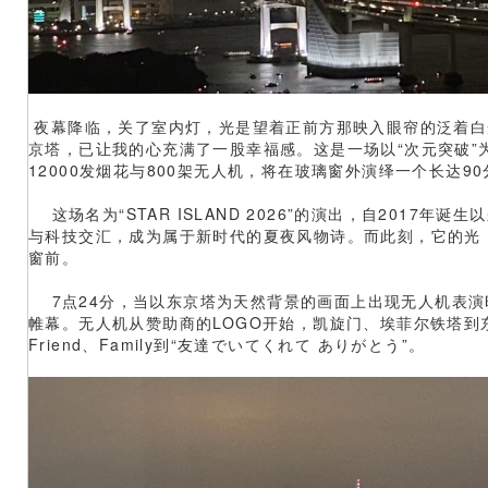
夜幕降临，关了室内灯，光是望着正前方那映入眼帘的泛着白
京塔，已让我的心充满了一股幸福感。这是一场以“次元突破”
12000发烟花与800架无人机，将在玻璃窗外演绎一个长达9
这场名为“STAR ISLAND 2026”的演出，自2017年诞
与科技交汇，成为属于新时代的夏夜风物诗。而此刻，它的光
窗前。
7点24分，当以东京塔为天然背景的画面上出现无人机表演
帷幕。无人机从赞助商的LOGO开始，凯旋门、埃菲尔铁塔到
Friend、Family到“友達でいてくれて ありがとう”。