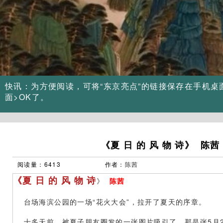
Previous
快讯：为方便阅读，可将“东京亮点”的链接保存在手机桌
面>OK了。
《夏 日 的 风 物 诗》 陈茜
阅读量：6413
作者：
陈茜
《夏 日 的 风 物 诗
》
陈茜
台场海滨公园的一场“花火大会”，拉开了夏天的序章。
十多天前，被夏子朋友圈发的一张图片吸引了。那是张5月2