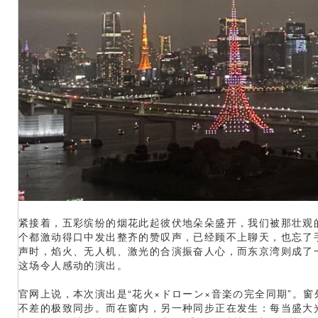
紧接着，五彩缤纷的烟花此起彼伏地朵朵盛开，我们被那壮观
个都激动得口中发出整齐的赞叹声，已经顾不上聊天，也忘了
声时，焰火、无人机、激光的合演振奋人心，而东京湾则成了
这场令人感动的演出。
官网上说，本次演出是“花火×ドローン×音楽の完全同期”。
不差的极致同步。而在窗内，另一种同步正在发生：每当盛大