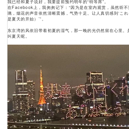
我已经和夏子说好，我要提前预约明年的“特等席”。
在Facebook上，我匆匆记下：“因为是在室内观赏，虽然听
璃，烟花的声音依然清晰震撼，气势十足。让人真切感到‘こ
是夏天的开始）’”。
东京湾的风依旧带着初夏的湿气，那一晚的光仍然留在心里。
叫夏天呢。