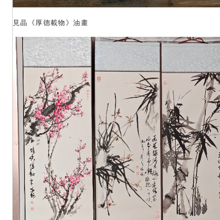
見晶《厚德載物》油畫