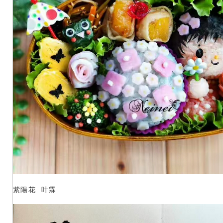
紫陽花 叶霖