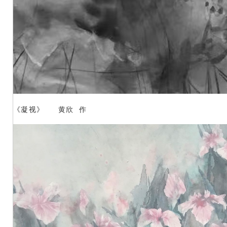
《凝视》 黄欣 作