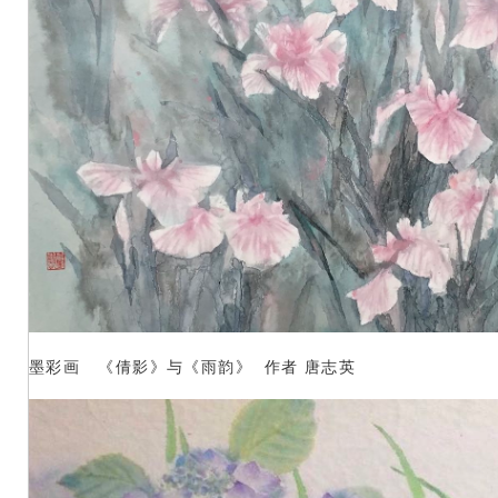
墨彩画 《倩影》与《雨韵》 作者 唐志英