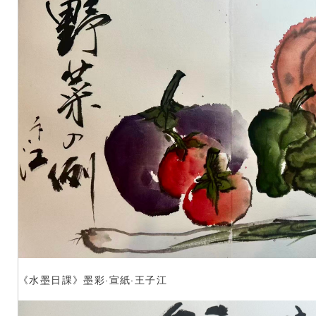
《水墨日課》墨彩·宣紙·王子江