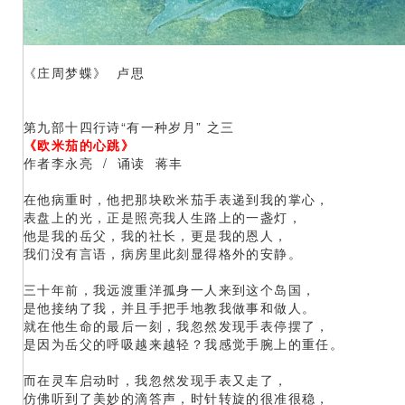
《庄周梦蝶》 卢思
第九部十四行诗“有一种岁月” 之三
《欧米茄的心跳》
作者李永亮 / 诵读 蒋丰
在他病重时，他把那块欧米茄手表递到我的掌心，
表盘上的光，正是照亮我人生路上的一盏灯，
他是我的岳父，我的社长，更是我的恩人，
我们没有言语，病房里此刻显得格外的安静。
三十年前，我远渡重洋孤身一人来到这个岛国，
是他接纳了我，并且手把手地教我做事和做人。
就在他生命的最后一刻，我忽然发现手表停摆了，
是因为岳父的呼吸越来越轻？我感觉手腕上的重任。
而在灵车启动时，我忽然发现手表又走了，
仿佛听到了美妙的滴答声，时针转旋的很准很稳，