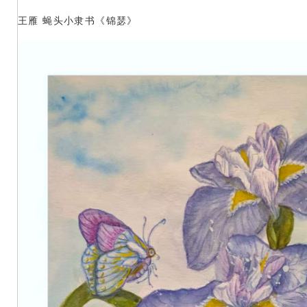
王雁 蝇头小隶书《锦瑟》