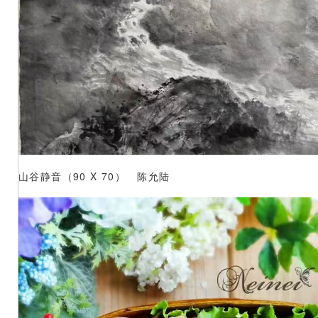
山谷静音（90 X 70） 陈允陆