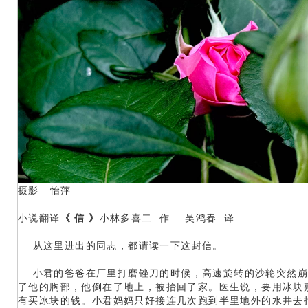
摄影 怡萍
小说翻译
《 信 》
小林多喜二 作 吴鸿春 译
从这里进出的同志，都请读一下这封信。
小君的爸爸在厂里打磨锉刀的时候，高速旋转的沙轮突然崩
了他的胸部，他倒在了地上，被抬回了家。医生说，要用冰块
有买冰块的钱。小君妈妈只好接连几次跑到半里地外的水井去