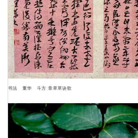
书法 董华 斗方 章草草诀歌