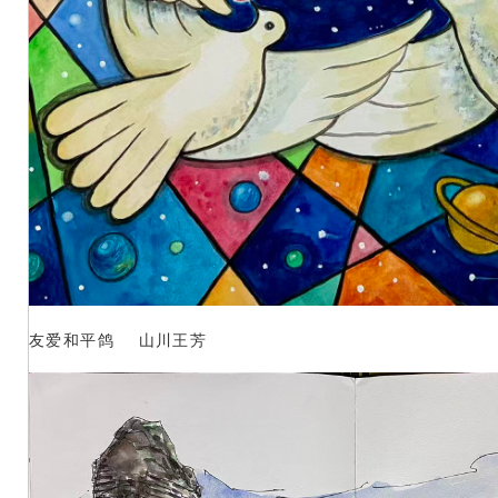
友爱和平鸽 山川王芳