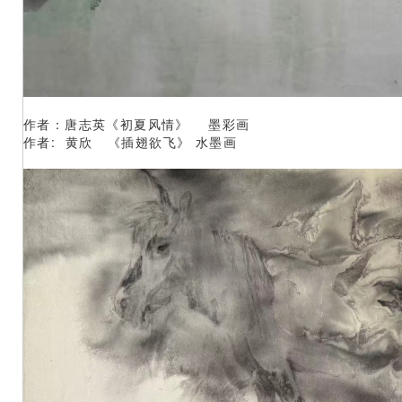
作者：唐志英《初夏风情》 墨彩画
作者: 黄欣 《插翅欲飞》 水墨画