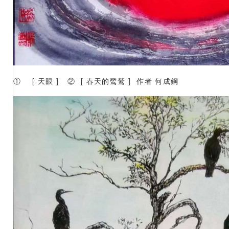
① [ 天眼 ] ② [ 春天的鹭鸶 ] 作者 何成鋼