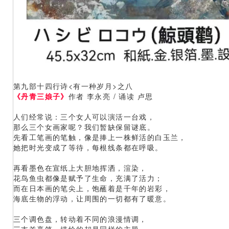
第九部十四行诗<有一种岁月>之八
《丹青三娘子》
作者 李永亮 / 诵读 卢思
人们经常说：三个女人可以演活一台戏，
那么三个女画家呢？我们暂缺保留谜底。
先看工笔画的笔触，像是捧上一株鲜活的白玉兰，
她把时光变成了等待，每根线条都在呼吸。
再看墨色在宣纸上大胆地挥洒，渲染，
花鸟鱼虫都像是赋予了生命，充满了活力；
而在日本画的笔尖上，饱蘸着是千年的岩彩，
海底生物的浮动，让周围的一切都有了暖意。
三个调色盘，转动着不同的浪漫情调，
三支羊毫笔，描绘的却是同样的主题，