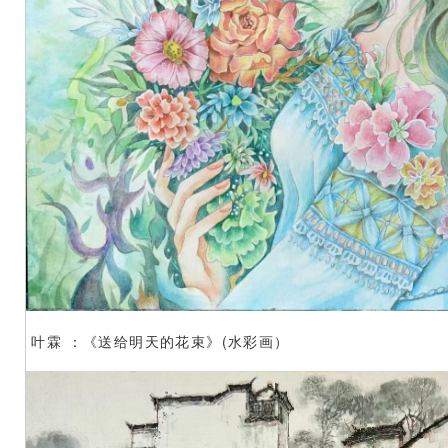
叶霖 ：《送给明天的花束》(水彩画）