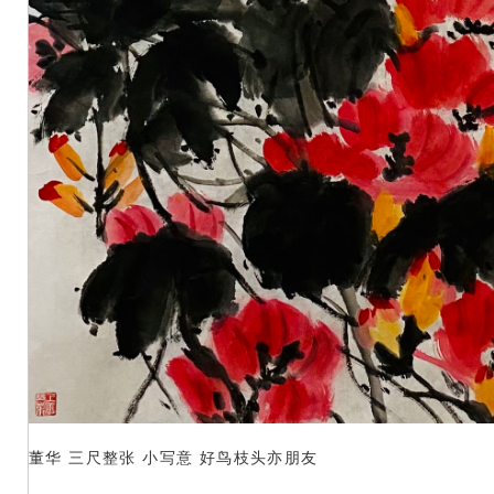
董华 三尺整张 小写意 好鸟枝头亦朋友