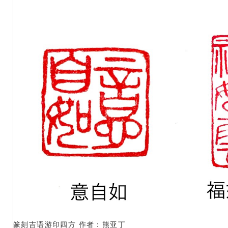
篆刻吉语游印四方 作者：熊亚丁