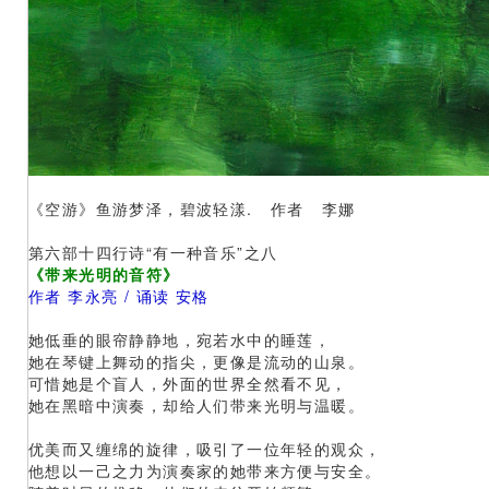
《空游》鱼游梦泽，碧波轻漾. 作者 李娜
第六部十四行诗“有一种音乐”之八
《带来光明的音符》
作者 李永亮 / 诵读 安格
她低垂的眼帘静静地，宛若水中的睡莲，
她在琴键上舞动的指尖，更像是流动的山泉。
可惜她是个盲人，外面的世界全然看不见，
她在黑暗中演奏，却给人们带来光明与温暖。
优美而又缠绵的旋律，吸引了一位年轻的观众，
他想以一己之力为演奏家的她带来方便与安全。